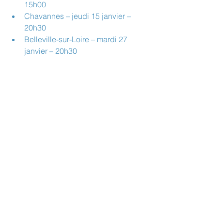
15h00
Chavannes – jeudi 15 janvier – 
20h30
Belleville-sur-Loire – mardi 27 
janvier – 20h30
🎟️ Tarifs et infos 
pratiques
Adultes : 6,50 €
Abonnés et -16 ans : 5,00 €
Carte d’abonnement : 5 €, valable 
de septembre à juin, pour 
bénéficier du tarif réduit à chaque 
séance.
📅 Retrouvez la programmation 
complète, les adresses des salles et 