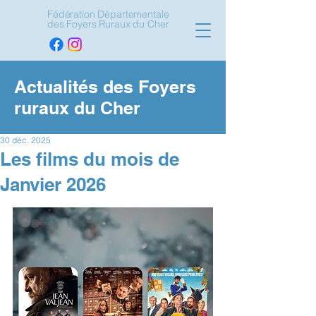
Fédération Départementale
des Foyers Ruraux du Cher
Actualités des Foyers
ruraux du Cher
30 déc. 2025
Les films du mois de
Janvier 2026