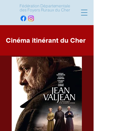
Fédération Départementale
des Foyers Ruraux du Cher
Cinéma itinérant du Cher