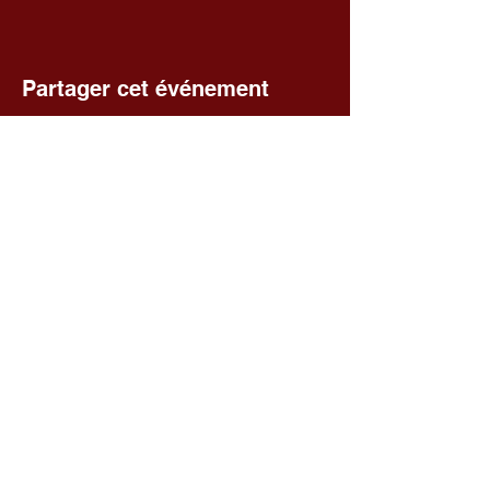
Partager cet événement
Voir toutes les séances
Fédération départementale des
foyers ruraux du Cher
Facebook