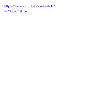
https://www.youtube.com/watch?
v=YLsfxmsI_pk
Tarifs et infos pratiques
Tarifs
 :
Adultes : 6,50 €
Abonnés et moins de 16 ans : 
5,00 €
Abonnement
 : Pour seulement 5 €, 
bénéficiez de places à 5 € sur tout 
le circuit du cinéma itinérant du 
Cher !
Programmation complète, horaires 