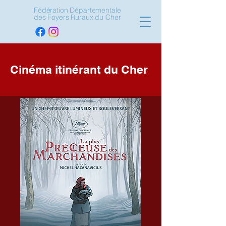
Fédération Départementale
des Foyers Ruraux du Cher
Cinéma itinérant du Cher