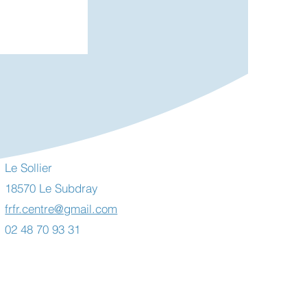
Le Sollier
18570 Le Subdray
 Toiles
uvy deux
frfr.centre@gmail.com
et et août
02 48 70 93 31