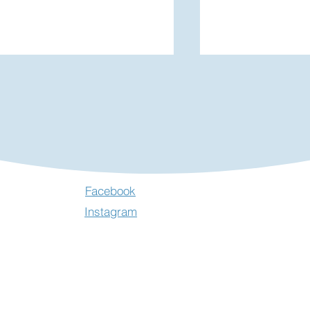
rocante à Concressault -
Exposition "Les
Facebook
uillet 2026
Filantes" à Ne
Instagram
Clochers - Juill
2026