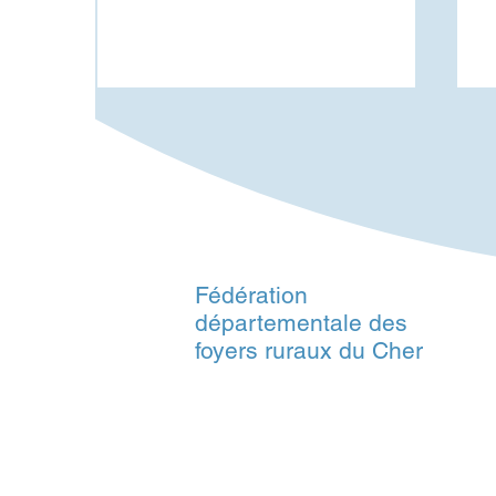
Fédération
Cinéma plein air dans le
B
départementale des
Cher - Juillet et août 2026
J
foyers ruraux du Cher