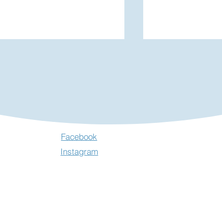
rocante à Concressault -
Exposition "Les
Facebook
uillet 2026
Filantes" à Ne
Instagram
Clochers - Juill
2026