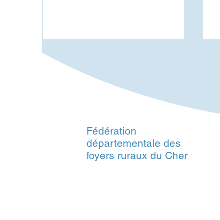
Fédération
Cinéma plein air dans le
B
départementale des
Cher - Juillet et août 2026
J
foyers ruraux du Cher