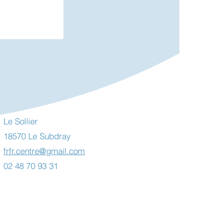
Le Sollier
18570 Le Subdray
 Toiles
uvy deux
frfr.centre@gmail.com
et et août
02 48 70 93 31