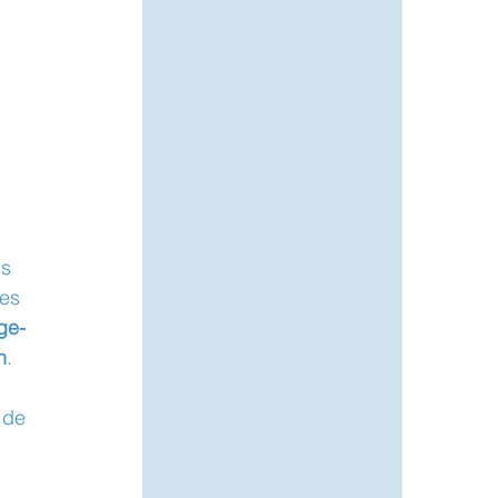
s 
es 
ge-
n
.
 de 