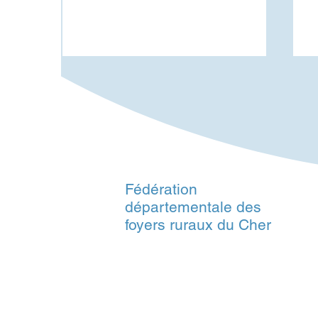
Fédération
Cinéma plein air dans le
B
départementale des
Cher - Juillet et août 2026
J
foyers ruraux du Cher