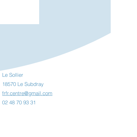
Le Sollier
18570 Le Subdray
 Toiles
uvy deux
frfr.centre@gmail.com
et et août
02 48 70 93 31