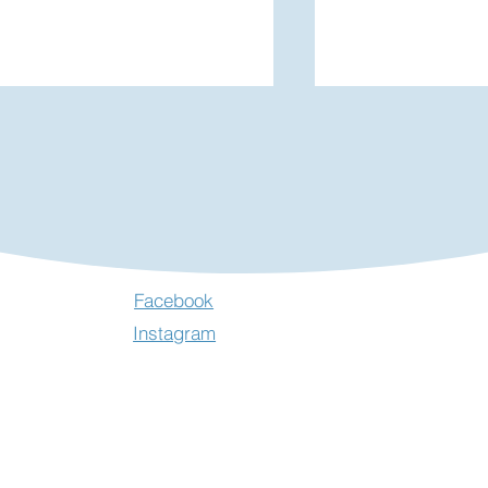
rocante à Concressault -
Exposition "Les
Facebook
uillet 2026
Filantes" à Ne
Instagram
Clochers - Juill
2026