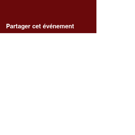
Partager cet événement
Voir toutes les séances
Fédération départementale des
foyers ruraux du Cher
Facebook