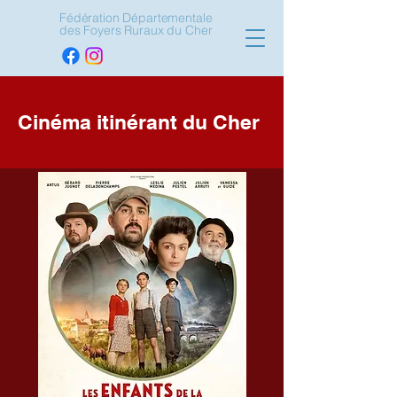
Fédération Départementale
des Foyers Ruraux du Cher
Cinéma itinérant du Cher