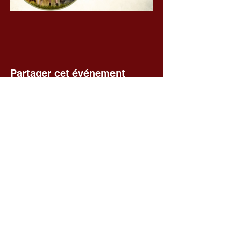
Partager cet événement
Voir toutes les séances
Fédération départementale des
foyers ruraux du Cher