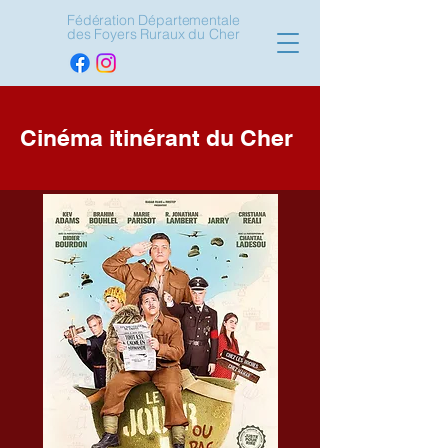
Fédération Départementale
des Foyers Ruraux du Cher
Cinéma itinérant du Cher