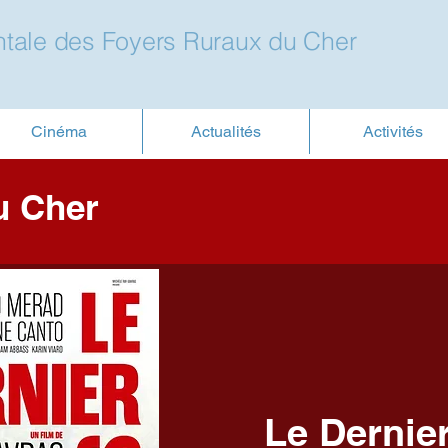
tale des Foyers Ruraux du Cher
Cinéma
Actualités
Activités
u Cher
Le Dernier