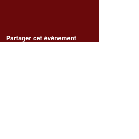
Partager cet événement
Voir toutes les séances
Fédération départementale des
foyers ruraux du Cher