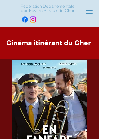
Fédération Départementale
des Foyers Ruraux du Cher
Cinéma itinérant du Cher