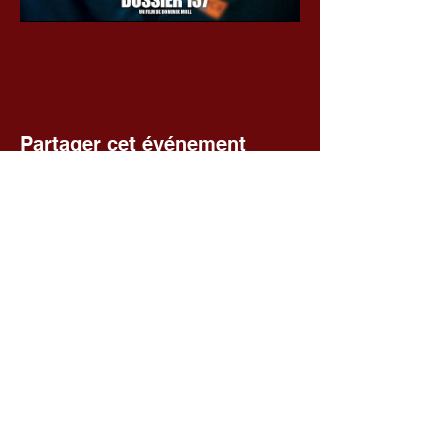
Partager cet événement
Voir toutes les séances
Fédération départementale des
foyers ruraux du Cher