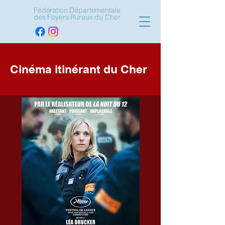
Fédération Départementale
des Foyers Ruraux du Cher
Cinéma itinérant du Cher