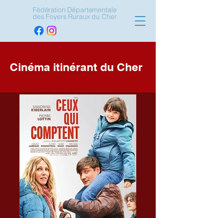
Fédération Départementale
des Foyers Ruraux du Cher
Cinéma itinérant du Cher